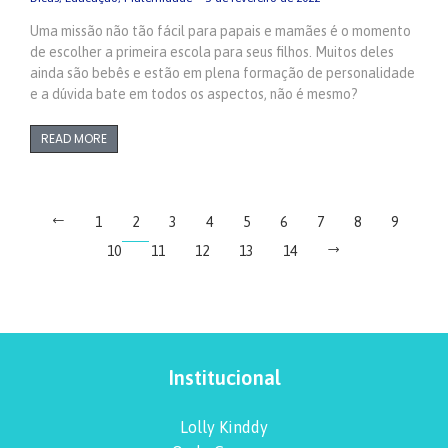
Uma missão não tão fácil para papais e mamães é o momento
de escolher a primeira escola para seus filhos. Muitos deles
ainda são bebês e estão em plena formação de personalidade
e a dúvida bate em todos os aspectos, não é mesmo?
READ MORE
1
2
3
4
5
6
7
8
9
10
11
12
13
14
Institucional
Lolly Kinddy