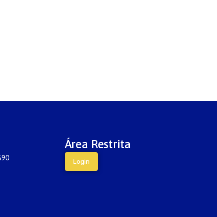
Excelência no
produtos que alia
Atendimento pelo
design e alta
Reclame Aqui
tecnologia em
puericultura
Área Restrita
690
Login