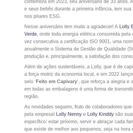
comemora em 2023, seu aniversário de 33 anos. 
e seus bebês durante a primeira infância, tem sua
nos pilares ESG.
Nesse aniversário tem muito a agradecer! A
Lolly 
Verde
, onde toda energia elétrica consumida pela
vez consecutiva a certificação ISO 9001, uma nor
anualmente o Sistema de Gestão de Qualidade (SG
produção e, principalmente, a satisfação dos cons
Além de ações sustentáveis, a Lolly, que é de ca
a força motriz da economia local, e em 2022 lanço
selo ‘
Feito em Capivary
’, que reforça a alegria e
em todas as embalagens é uma forma de transmitir a 
região.
As novidades seguem, fruto de colaboradores que 
pela empresa!
Lolly Nenny
e
Lolly Kinddy
são suas
específico: estar próximo, servir e abraçar cada f
que existe de melhor aos pequenos, seja na hora 