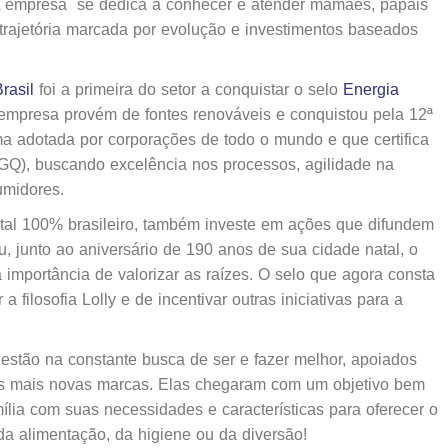
A empresa se dedica a conhecer e atender mamães, papais
 trajetória marcada por evolução e investimentos baseados
Brasil
foi a primeira do setor a conquistar o selo
Energia
 empresa provém de fontes renováveis e conquistou pela 12ª
ma adotada por corporações de todo o mundo e que certifica
Q), buscando excelência nos processos, agilidade na
umidores.
pital 100% brasileiro, também investe em ações que difundem
u, junto ao aniversário de 190 anos de sua cidade natal, o
 a importância de valorizar as raízes. O selo que agora consta
filosofia Lolly e de incentivar outras iniciativas para a
estão na constante busca de ser e fazer melhor, apoiados
 mais novas marcas. Elas chegaram com um objetivo bem
amília com suas necessidades e características para oferecer o
da alimentação, da higiene ou da diversão!