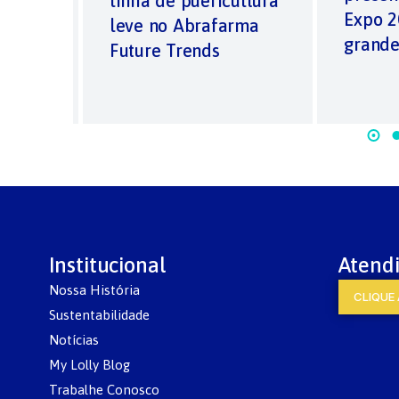
ly
linha de puericultura
Expo 
leve no Abrafarma
grande
Future Trends
Institucional
Atend
Nossa História
CLIQUE 
Sustentabilidade
Notícias
My Lolly Blog
Trabalhe Conosco