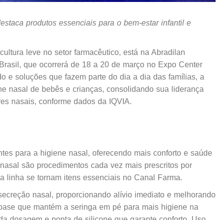
staca produtos essenciais para o bem-estar infantil e
cultura leve no setor farmacêutico, está na Abradilan
Brasil, que ocorrerá de 18 a 20 de março no Expo Center
o e soluções que fazem parte do dia a dia das famílias, a
e nasal de bebês e crianças, consolidando sua liderança
es nasais, conforme dados da IQVIA.
entes para a higiene nasal, oferecendo mais conforto e saúde
 nasal são procedimentos cada vez mais prescritos por
sa linha se tornam itens essenciais no Canal Farma.
secreção nasal, proporcionando alívio imediato e melhorando
 base que mantém a seringa em pé para mais higiene na
 da dosagem e ponta de silicone que garante conforto. Uso