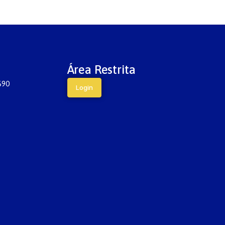
Área Restrita
690
Login