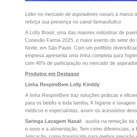
Líder no mercado de aspiradores nasais a marca de
reforça sua presença no canal farmacêutico
A Lolly Brasil, uma das maiores indústrias de pueri
Conexão Farma 2025, o maior evento do setor do 
Norte, em São Paulo. Com um portfólio diversificad
empresa apresenta uma linha completa para higien
com 46% de participação no mercado de aspirador
Produtos em Destaque
Linha RespireBem Lolly Kinddy
A linha RespireBem traz soluções práticas e efici
para os bebês e toda família. A higiene e lavagem
médicos e especialistas, assim os acessórios des
Seringa Lavagem Nasal:
auxilia na remoção da 
o sono e a alimentação. Tem como diferenciais, a
aplicação, corpo translúcido para melhor precisão