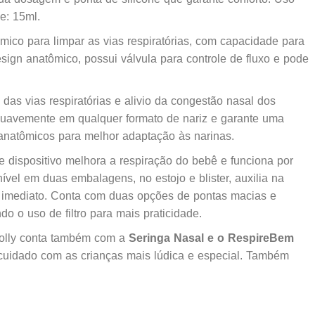
de: 15ml.
ômico para limpar as vias respiratórias, com capacidade para
esign anatômico, possui válvula para controle de fluxo e pode
 das vias respiratórias e alivio da congestão nasal dos
suavemente em qualquer formato de nariz e garante uma
anatômicos para melhor adaptação às narinas.
se dispositivo melhora a respiração do bebê e funciona por
ível em duas embalagens, no estojo e blister, auxilia na
o imediato. Conta com duas opções de pontas macias e
o o uso de filtro para mais praticidade.
Lolly conta também com a
Seringa Nasal e o RespireBem
 cuidado com as crianças mais lúdica e especial. Também