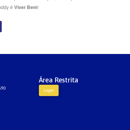
inddy é
Viver Bem
!
Área Restrita
690
Login