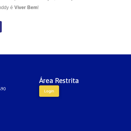
inddy é
Viver Bem
!
Área Restrita
690
Login