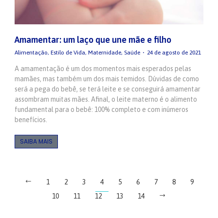
Amamentar: um laço que une mãe e filho
Alimentação
,
Estilo de Vida
,
Maternidade
,
Saúde
24 de agosto de 2021
A amamentação é um dos momentos mais esperados pelas
mamães, mas também um dos mais temidos. Dúvidas de como
será a pega do bebê, se terá leite e se conseguirá amamentar
assombram muitas mães. Afinal, o leite materno é o alimento
fundamental para o bebê: 100% completo e com inúmeros
benefícios.
SAIBA MAIS
1
2
3
4
5
6
7
8
9
10
11
12
13
14