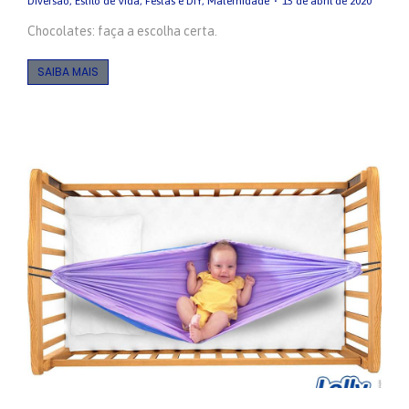
Diversão
,
Estilo de Vida
,
Festas e DIY
,
Maternidade
15 de abril de 2020
Chocolates: faça a escolha certa.
SAIBA MAIS