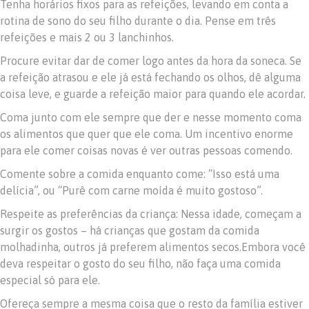
Tenha horários fixos para as refeições, levando em conta a
rotina de sono do seu filho durante o dia. Pense em três
refeições e mais 2 ou 3 lanchinhos.
Procure evitar dar de comer logo antes da hora da soneca. Se
a refeição atrasou e ele já está fechando os olhos, dê alguma
coisa leve, e guarde a refeição maior para quando ele acordar.
Coma junto com ele sempre que der e nesse momento coma
os alimentos que quer que ele coma. Um incentivo enorme
para ele comer coisas novas é ver outras pessoas comendo.
Comente sobre a comida enquanto come: “Isso está uma
delícia”, ou “Purê com carne moída é muito gostoso”.
Respeite as preferências da criança: Nessa idade, começam a
surgir os gostos – há crianças que gostam da comida
molhadinha, outros já preferem alimentos secos.Embora você
deva respeitar o gosto do seu filho, não faça uma comida
especial só para ele.
Ofereça sempre a mesma coisa que o resto da família estiver